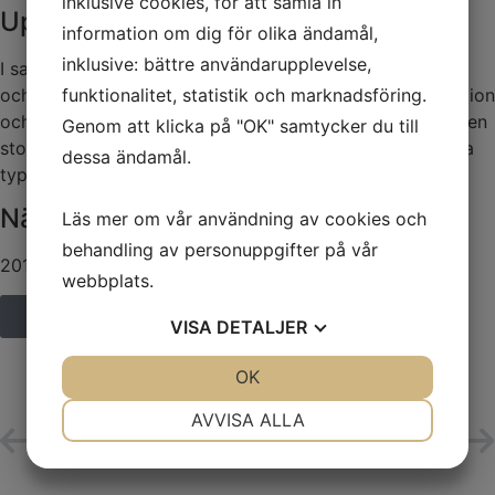
inklusive cookies, för att samla in
Uppdrag
information om dig för olika ändamål,
inklusive: bättre användarupplevelse,
I samband med en kick off ville man inspirera butikerna
funktionalitet, statistik och marknadsföring.
och samtidigt stärka kundupplevelsen via varupresentation
och exponering. Vi gjorde en kort film där jag tog fram en
Genom att klicka på "OK" samtycker du till
story board och ett budskap till filmen samt gjorde olika
dessa ändamål.
typer av exponeringar och även deltog i filmen.
När
Läs mer om vår användning av cookies och
behandling av personuppgifter på vår
2019
webbplats.
Kontakta mig
VISA
DETALJER
JA
NEJ
OK
JA
NEJ
NÖDVÄNDIG
INSTÄLLNINGAR
AVVISA ALLA
Landsberga Gårdsbutik
LÄNSSTYRELSEN
JA
NEJ
JA
NEJ
MARKNADSFÖRING
STATISTIK