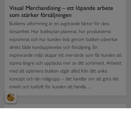
Visual Merchandising – ett löpande arbete
som stärker försäljningen
Butikens utformning är en avgörande faktor för dess
lönsamhet. Hur butiksytan planeras, hur produkterna
exponeras och hur kunden leds genom butiken påverkar
direkt både kundupplevelse och försäljning. En
inspirerande miljö skapar ett mervärde som får kunden att
stanna längre och upptäcka mer av ditt sortiment. Arbetet
med att optimera butiken utgår alltid från ditt unika
koncept och din målgrupp – det handlar om att göra det
enkelt och lustfyllt för kunden att handla. ...