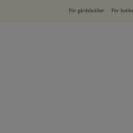
För gårdsbutiker
För butik