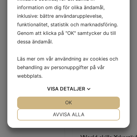
information om dig för olika ändamål,
inklusive: bättre användarupplevelse,
funktionalitet, statistik och marknadsföring.
Genom att klicka på "OK" samtycker du till
dessa ändamål.
Läs mer om vår användning av cookies och
behandling av personuppgifter på vår
webbplats.
VISA
DETALJER
JA
NEJ
OK
JA
NEJ
NÖDVÄNDIG
INSTÄLLNINGAR
AVVISA ALLA
JA
NEJ
JA
NEJ
MARKNADSFÖRING
STATISTIK