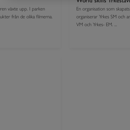
World skills Yrkestävl
ren växte upp. I parken
En organisation som skapats 
ter från de olika filmerna.
organiserar Yrkes SM och ans
VM och Yrkes- EM. ...