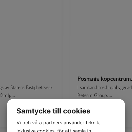
Posnania köpcentrum,
s av Statens Fastighetsverk
I samband med uppbyggnad a
ilj. ...
Reteam Group. ...
Samtycke till cookies
Vi och våra partners använder teknik,
inklusive cookies, för att samla in